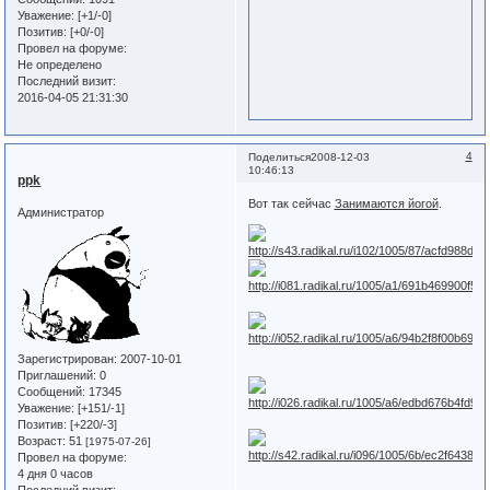
Уважение:
[+1/-0]
Позитив:
[+0/-0]
Провел на форуме:
Не определено
Последний визит:
2016-04-05 21:31:30
4
Поделиться
2008-12-03
10:46:13
ppk
Вот так сейчас
Занимаются йогой
.
Администратор
Зарегистрирован
: 2007-10-01
Приглашений:
0
Сообщений:
17345
Уважение:
[+151/-1]
Позитив:
[+220/-3]
Возраст:
51
[1975-07-26]
Провел на форуме:
4 дня 0 часов