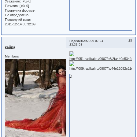
Уважение:
[+3/-0]
Позитив:
[+0/-0]
Провел на форуме:
Не определено
Последний визит:
2011-12-14 05:32:09
25
Поделиться
2009-07-24
23:33:58
кайра
Members
0