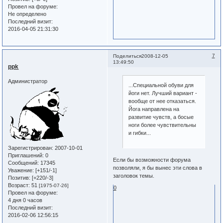
Провел на форуме:
Не определено
Последний визит:
2016-04-05 21:31:30
7
Поделиться
2008-12-05
13:49:50
ppk
Администратор
...Специальной обуви для
йоги нет. Лучший вариант -
вообще от нее отказаться.
Йога направлена на
развитие чувств, а босые
ноги более чувствительны
и гибки...
Зарегистрирован
: 2007-10-01
Приглашений:
0
Если бы возможности форума
Сообщений:
17345
позволяли, я бы вынес эти слова в
Уважение:
[+151/-1]
заголовок темы.
Позитив:
[+220/-3]
Возраст:
51
[1975-07-26]
0
Провел на форуме:
4 дня 0 часов
Последний визит:
2016-02-06 12:56:15