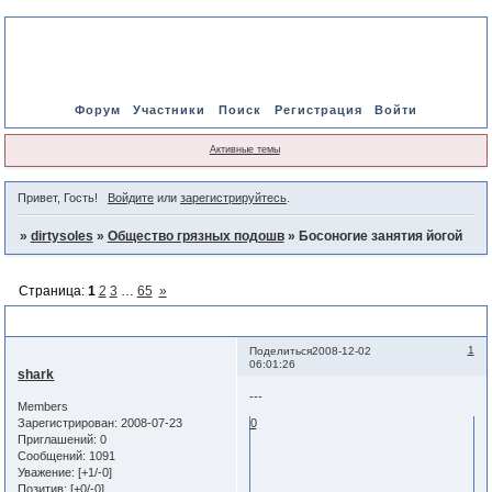
Форум
Участники
Поиск
Регистрация
Войти
Активные темы
Привет, Гость!
Войдите
или
зарегистрируйтесь
.
»
dirtysoles
»
Общество грязных подошв
»
Босоногие занятия йогой
Страница:
1
2
3
…
65
»
Босоногие занятия йогой
1
Поделиться
2008-12-02
06:01:26
shark
---
Members
Зарегистрирован
: 2008-07-23
0
Приглашений:
0
Сообщений:
1091
Уважение:
[+1/-0]
Позитив:
[+0/-0]