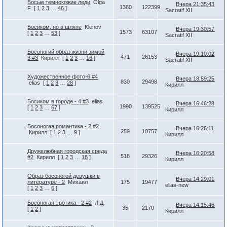
Босые темнокожие леди
Olga
Вчера 21:35:43
1360
122399
F
[
1
2
3
…
46
]
Sacratif XII
Босиком, но в шляпе
Klenov
Вчера 19:30:57
1573
63107
[
1
2
3
…
53
]
Sacratif XII
Босоногий образ жизни зимой
Вчера 19:10:02
471
26153
3 #3
Кирилл
[
1
2
3
…
16
]
Sacratif XII
Художественное фото-6 #4
Вчера 18:59:25
830
29498
elias
[
1
2
3
…
28
]
Кирилл
Босиком в городе - 4 #3
elias
Вчера 16:46:28
1990
139525
[
1
2
3
…
67
]
Кирилл
Босоногая романтика - 2 #2
Вчера 16:26:11
259
10757
Кирилл
[
1
2
3
…
9
]
Кирилл
Дружелюбная городская среда
Вчера 16:20:58
518
29326
#2
Кирилл
[
1
2
3
…
18
]
Кирилл
Образ босоногой девушки в
Вчера 14:29:01
литературе - 2
Михаил
175
19477
elias-new
[
1
2
3
…
6
]
Босоногая эротика - 2 #2
Л.Д.
Вчера 14:15:46
35
2170
[
1
2
]
Кирилл