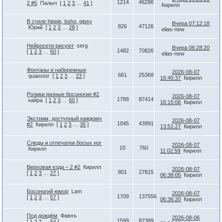
1214
46296
2 #5
Палыч
[
1
2
3
…
41
]
Кирилл
В стиле hippie, boho, gipsy
Вчера 07:12:18
826
47126
Юрий
[
1
2
3
…
28
]
elias-new
Нейросети рисуют
serg
Вчера 06:28:20
1482
70826
[
1
2
3
…
50
]
elias-new
Фонтаны и набережные
2026-08-07
661
25368
quaestor
[
1
2
3
…
23
]
16:45:37
Кирилл
Ролики разные босоногие #2
2026-08-07
1788
87414
кайра
[
1
2
3
…
60
]
16:15:06
Кирилл
Экстрим, доступный каждому
2026-08-07
1045
43991
#2
Кирилл
[
1
2
3
…
35
]
13:51:27
Кирилл
Следы и отпечатки босых ног
2026-08-07
10
760
Кирилл
11:02:59
Кирилл
Верховая езда – 2 #2
Кирилл
2026-08-07
801
27815
[
1
2
3
…
27
]
06:38:05
Кирилл
Босоногий юмор
Lam
2026-08-07
1709
137556
[
1
2
3
…
57
]
06:36:20
Кирилл
Под дождём
Фавнъ
2026-08-06
1599
87389
[
1
2
3
…
54
]