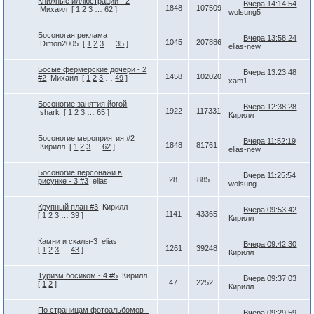
Книжные иллюстрации - 2
Вчера 14:14:54
1848
107509
Михаил
[
1
2
3
…
62
]
wolsung5
Босоногая реклама
Вчера 13:58:24
1045
207886
Dimon2005
[
1
2
3
…
35
]
elias-new
Босые фермерские дочери - 2
Вчера 13:23:48
1458
102020
#2
Михаил
[
1
2
3
…
49
]
xam1
Босоногие занятия йогой
Вчера 12:38:28
1922
117331
shark
[
1
2
3
…
65
]
Кирилл
Босоногие мероприятия #2
Вчера 11:52:19
1848
81761
Кирилл
[
1
2
3
…
62
]
elias-new
Босоногие персонажи в
Вчера 11:25:54
28
885
рисунке - 3 #3
elias
wolsung
Крупный план #3
Кирилл
Вчера 09:53:42
1141
43365
[
1
2
3
…
39
]
Кирилл
Камни и скалы-3
elias
Вчера 09:42:30
1261
39248
[
1
2
3
…
43
]
Кирилл
Туризм босиком - 4 #5
Кирилл
Вчера 09:37:03
47
2252
[
1
2
]
Кирилл
По страницам фотоальбомов -
Вчера 09:29:59