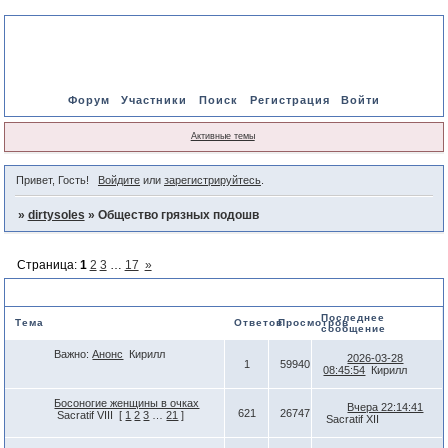
Форум
Участники
Поиск
Регистрация
Войти
Активные темы
Привет, Гость!
Войдите
или
зарегистрируйтесь
.
»
dirtysoles
»
Общество грязных подошв
Страница:
1
2
3
…
17
»
Общество грязных подошв
Последнее
Тема
Ответов
Просмотров
сообщение
Важно:
Анонс
Кирилл
2026-03-28
1
59940
08:45:54
Кирилл
Босоногие женщины в очках
Вчера 22:14:41
621
26747
Sacratif VIII
[
1
2
3
…
21
]
Sacratif XII