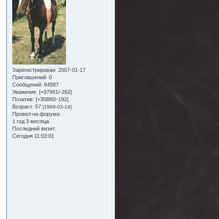
Зарегистрирован
: 2007-01-17
Приглашений:
0
Сообщений:
84587
Уважение:
[+97961/-262]
Позитив:
[+35880/-192]
Возраст:
57
[1969-03-19]
Провел на форуме:
1 год 3 месяца
Последний визит:
Сегодня 11:03:01