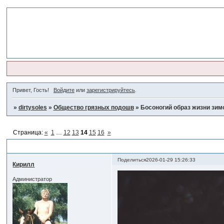
Привет, Гость!
Войдите
или
зарегистрируйтесь
.
»
dirtysoles
»
Общество грязных подошв
»
Босоногий образ жизни зимо
Страница:
«
1
…
12
13
14
15
16
»
Босоногий образ жизни зимой 3 #3
Поделиться
2026-01-29 15:26:33
Кирилл
Администратор