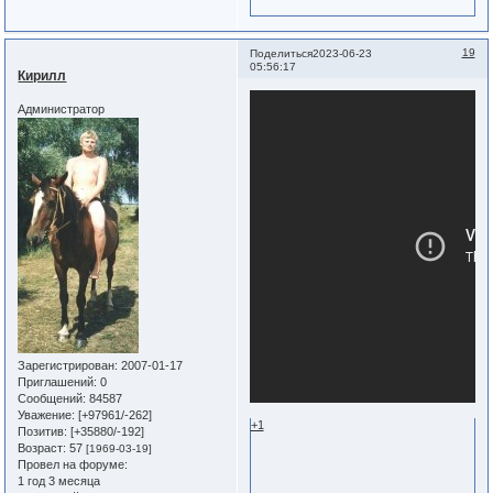
19
Поделиться
2023-06-23
05:56:17
Кирилл
Администратор
Зарегистрирован
: 2007-01-17
Приглашений:
0
Сообщений:
84587
Уважение:
[+97961/-262]
+1
Позитив:
[+35880/-192]
Возраст:
57
[1969-03-19]
Провел на форуме:
1 год 3 месяца