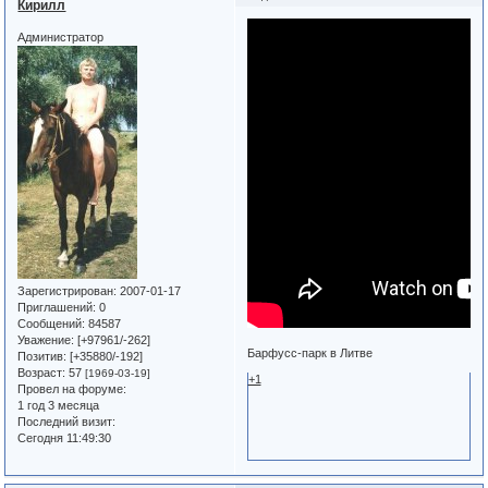
Кирилл
Администратор
Зарегистрирован
: 2007-01-17
Приглашений:
0
Сообщений:
84587
Уважение:
[+97961/-262]
Барфусс-парк в Литве
Позитив:
[+35880/-192]
Возраст:
57
[1969-03-19]
+1
Провел на форуме:
1 год 3 месяца
Последний визит:
Сегодня 11:49:30