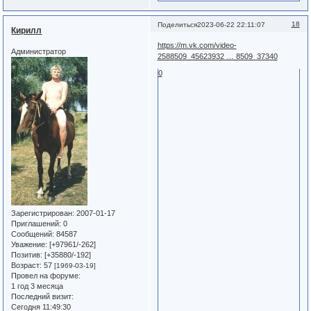
18
Поделиться
2023-06-22 22:11:07
Кирилл
https://m.vk.com/video-
Администратор
2588509_45623932 … 8509_37340
0
Зарегистрирован
: 2007-01-17
Приглашений:
0
Сообщений:
84587
Уважение:
[+97961/-262]
Позитив:
[+35880/-192]
Возраст:
57
[1969-03-19]
Провел на форуме:
1 год 3 месяца
Последний визит:
Сегодня 11:49:30