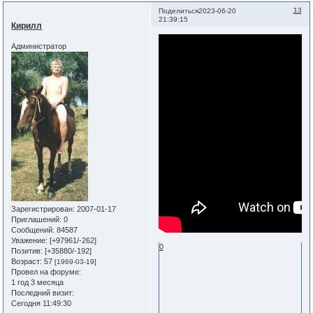
13
Поделиться
2023-06-20
21:39:15
Кирилл
Администратор
Зарегистрирован
: 2007-01-17
Приглашений:
0
Сообщений:
84587
Уважение:
[+97961/-262]
0
Позитив:
[+35880/-192]
Возраст:
57
[1969-03-19]
Провел на форуме:
1 год 3 месяца
Последний визит:
Сегодня 11:49:30