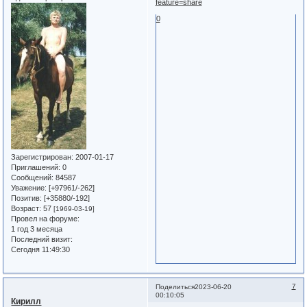
feature=share
0
Зарегистрирован
: 2007-01-17
Приглашений:
0
Сообщений:
84587
Уважение:
[+97961/-262]
Позитив:
[+35880/-192]
Возраст:
57
[1969-03-19]
Провел на форуме:
1 год 3 месяца
Последний визит:
Сегодня 11:49:30
7
Поделиться
2023-06-20
00:10:05
Кирилл