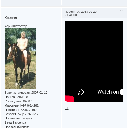
14
Поделиться
2023-06-20
21:41:00
Кирилл
Администратор
Зарегистрирован
: 2007-01-17
Приглашений:
0
Сообщений:
84587
Уважение:
[+97961/-262]
+1
Позитив:
[+35880/-192]
Возраст:
57
[1969-03-19]
Провел на форуме:
1 год 3 месяца
Последний визит: