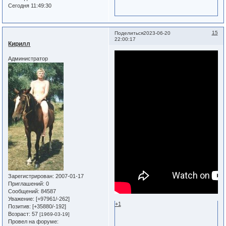
Сегодня 11:49:30
15
Поделиться
2023-06-20
22:00:17
Кирилл
Администратор
Зарегистрирован
: 2007-01-17
Приглашений:
0
Сообщений:
84587
Уважение:
[+97961/-262]
+1
Позитив:
[+35880/-192]
Возраст:
57
[1969-03-19]
Провел на форуме: