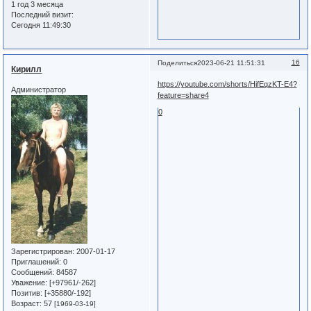
1 год 3 месяца
Последний визит:
Сегодня 11:49:30
16
Поделиться
2023-06-21 11:51:31
Кирилл
https://youtube.com/shorts/HifEqzKT-E4?
Администратор
feature=share4
0
Зарегистрирован
: 2007-01-17
Приглашений:
0
Сообщений:
84587
Уважение:
[+97961/-262]
Позитив:
[+35880/-192]
Возраст:
57
[1969-03-19]