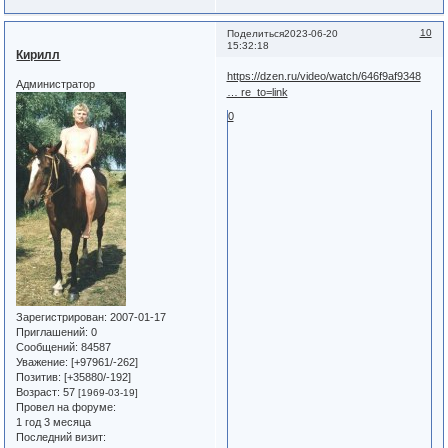
10
Поделиться
2023-06-20
15:32:18
Кирилл
https://dzen.ru/video/watch/646f9af9348
Администратор
… re_to=link
0
Зарегистрирован
: 2007-01-17
Приглашений:
0
Сообщений:
84587
Уважение:
[+97961/-262]
Позитив:
[+35880/-192]
Возраст:
57
[1969-03-19]
Провел на форуме:
1 год 3 месяца
Последний визит: