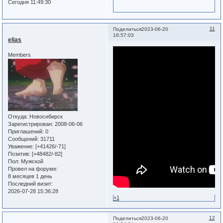
Сегодня 11:49:30
11
Поделиться
2023-06-20
16:57:03
elias
Members
Откуда:
Новосибирск
Зарегистрирован
: 2008-06-06
Приглашений:
0
Сообщений:
31711
Уважение:
[+41426/-71]
Позитив:
[+48482/-82]
Пол:
Мужской
Провел на форуме:
8 месяцев 1 день
Последний визит:
2026-07-28 15:36:28
+1
12
Поделиться
2023-06-20