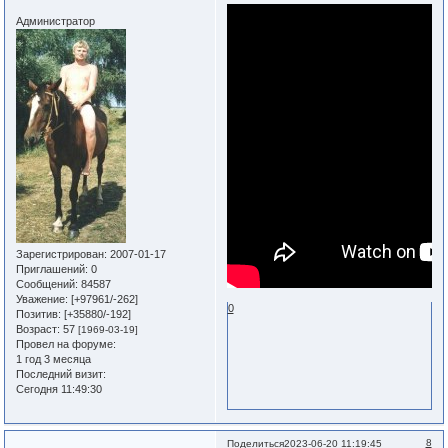
Администратор
Зарегистрирован
: 2007-01-17
Приглашений:
0
Сообщений:
84587
Уважение:
[+97961/-262]
0
Позитив:
[+35880/-192]
Возраст:
57
[1969-03-19]
Провел на форуме:
1 год 3 месяца
Последний визит:
Сегодня 11:49:30
8
Поделиться
2023-06-20 11:19:45