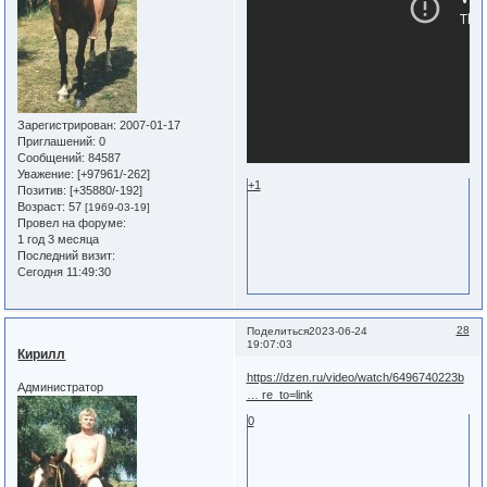
Зарегистрирован
: 2007-01-17
Приглашений:
0
Сообщений:
84587
Уважение:
[+97961/-262]
+1
Позитив:
[+35880/-192]
Возраст:
57
[1969-03-19]
Провел на форуме:
1 год 3 месяца
Последний визит:
Сегодня 11:49:30
28
Поделиться
2023-06-24
19:07:03
Кирилл
https://dzen.ru/video/watch/6496740223b
Администратор
… re_to=link
0