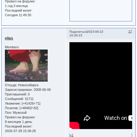
Провел на форуме:
1 год 3 месяца
Последний визит:
Сегодня 11:49:30
17
Поделиться
2023-06-22
16:30:23
elias
Members
Откуда:
Новосибирск
Зарегистрирован
: 2008-06-06
Приглашений:
0
Сообщений:
31711
Уважение:
[+41426/-71]
Позитив:
[+48482/-82]
Пол:
Мужской
Провел на форуме:
8 месяцев 1 день
Последний визит:
2026-07-28 15:36:28
+1