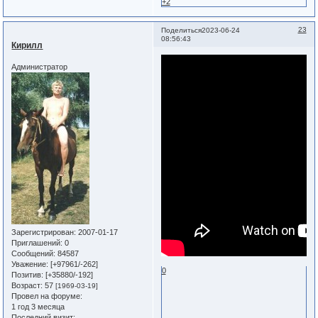
+2
23
Поделиться
2023-06-24
08:56:43
Кирилл
Администратор
Зарегистрирован
: 2007-01-17
Приглашений:
0
Сообщений:
84587
Уважение:
[+97961/-262]
0
Позитив:
[+35880/-192]
Возраст:
57
[1969-03-19]
Провел на форуме:
1 год 3 месяца
Последний визит: