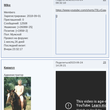
09:32:10
Mike
https://www.youtube.com/shorts/70LvGawhI
Members
Зарегистрирован
: 2018-09-01
0
Приглашений:
0
Сообщений:
12508
Уважение:
[+26088/-25]
Позитив:
[+1958/-2]
Пол:
Мужской
Провел на форуме:
1 месяц 26 дней
Последний визит:
Вчера 23:32:17
26
Поделиться
2023-06-24
14:26:21
Кирилл
Администратор