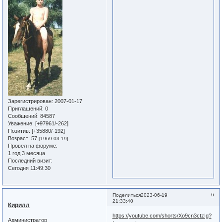
Зарегистрирован
: 2007-01-17
Приглашений:
0
Сообщений:
84587
Уважение:
[+97961/-262]
Позитив:
[+35880/-192]
Возраст:
57
[1969-03-19]
Провел на форуме:
1 год 3 месяца
Последний визит:
Сегодня 11:49:30
6
Поделиться
2023-06-19
21:33:40
Кирилл
https://youtube.com/shorts/Xo9cn3ctzIg?
Администратор