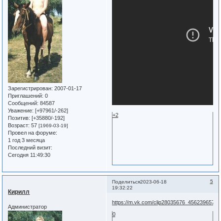
Зарегистрирован
: 2007-01-17
Приглашений:
0
Сообщений:
84587
Уважение:
[+97961/-262]
+2
Позитив:
[+35880/-192]
Возраст:
57
[1969-03-19]
Провел на форуме:
1 год 3 месяца
Последний визит:
Сегодня 11:49:30
5
Поделиться
2023-06-18
19:32:22
Кирилл
https://m.vk.com/clip28035676_456239657
Администратор
0