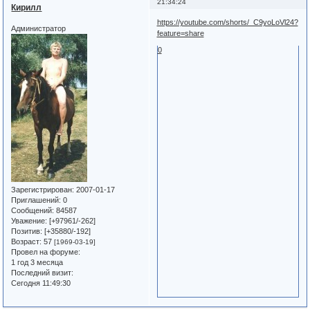
21:34:24
Кирилл
https://youtube.com/shorts/_C9yoLoVl24?
Администратор
feature=share
0
Зарегистрирован
: 2007-01-17
Приглашений:
0
Сообщений:
84587
Уважение:
[+97961/-262]
Позитив:
[+35880/-192]
Возраст:
57
[1969-03-19]
Провел на форуме:
1 год 3 месяца
Последний визит:
Сегодня 11:49:30