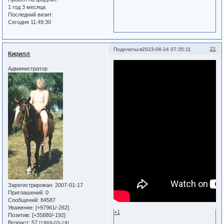
1 год 3 месяца
Последний визит:
Сегодня 11:49:30
21
Поделиться
2023-06-24 07:35:11
Кирилл
Администратор
Зарегистрирован
: 2007-01-17
Приглашений:
0
Сообщений:
84587
Уважение:
[+97961/-262]
+1
Позитив:
[+35880/-192]
Возраст:
57
[1969-03-19]