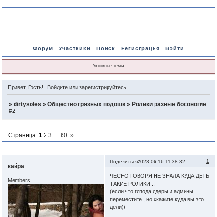
Форум
Участники
Поиск
Регистрация
Войти
Активные темы
Привет, Гость!
Войдите
или
зарегистрируйтесь
.
»
dirtysoles
»
Общество грязных подошв
»
Ролики разные босоногие
#2
Страница:
1
2
3
…
60
»
Ролики разные босоногие #2
1
Поделиться
2023-06-16 11:38:32
кайра
ЧЕСНО ГОВОРЯ НЕ ЗНАЛА КУДА ДЕТЬ
Members
ТАКИЕ РОЛИКИ ..
(если что гопода одеры и админы
переместите , но скажите куда вы это
дели))