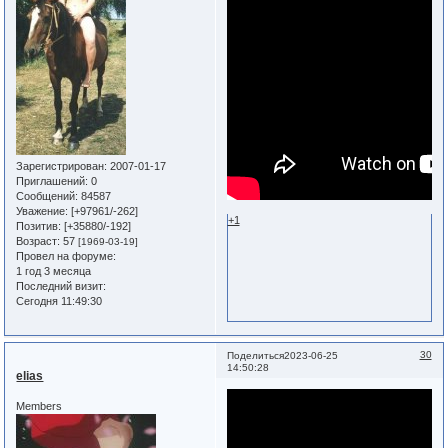
Зарегистрирован
: 2007-01-17
Приглашений:
0
Сообщений:
84587
Уважение:
[+97961/-262]
+1
Позитив:
[+35880/-192]
Возраст:
57
[1969-03-19]
Провел на форуме:
1 год 3 месяца
Последний визит:
Сегодня 11:49:30
30
Поделиться
2023-06-25
14:50:28
elias
Members