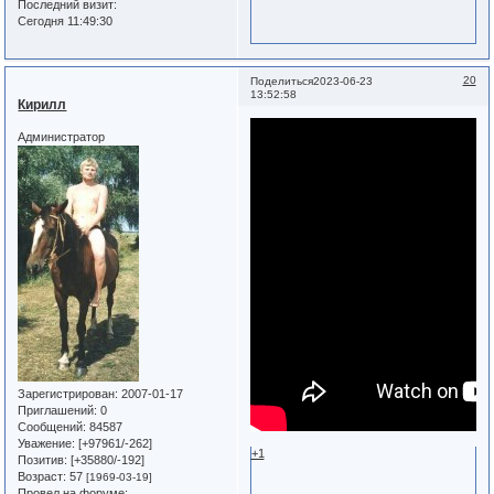
Последний визит:
Сегодня 11:49:30
20
Поделиться
2023-06-23
13:52:58
Кирилл
Администратор
Зарегистрирован
: 2007-01-17
Приглашений:
0
Сообщений:
84587
Уважение:
[+97961/-262]
+1
Позитив:
[+35880/-192]
Возраст:
57
[1969-03-19]
Провел на форуме: