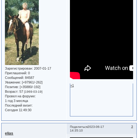
Зарегистрирован
: 2007-01-17
Приглашений:
0
Сообщений:
84587
Уважение:
[+97961/-262]
+1
Позитив:
[+35880/-192]
Возраст:
57
[1969-03-19]
Провел на форуме:
1 год 3 месяца
Последний визит:
Сегодня 11:49:30
3
Поделиться
2023-06-17
14:35:10
elias