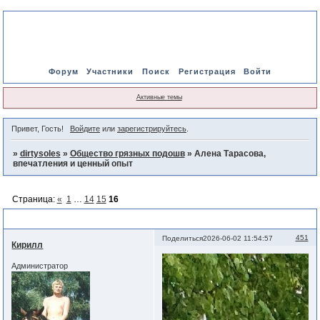
Форум
Участники
Поиск
Регистрация
Войти
Активные темы
Привет, Гость!
Войдите
или
зарегистрируйтесь
.
»
dirtysoles
»
Общество грязных подошв
»
Алена Тарасова,
впечатления и ценный опыт
Страница:
«
1
…
14
15
16
Алена Тарасова, впечатления и ценный опыт
451
Поделиться
2026-06-02 11:54:57
Кирилл
Администратор