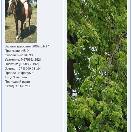
Зарегистрирован
: 2007-01-17
Приглашений:
0
Сообщений:
84593
Уважение:
[+97967/-262]
Позитив:
[+35880/-192]
Возраст:
57
[1969-03-19]
Провел на форуме:
1 год 3 месяца
Последний визит:
Сегодня 14:07:11