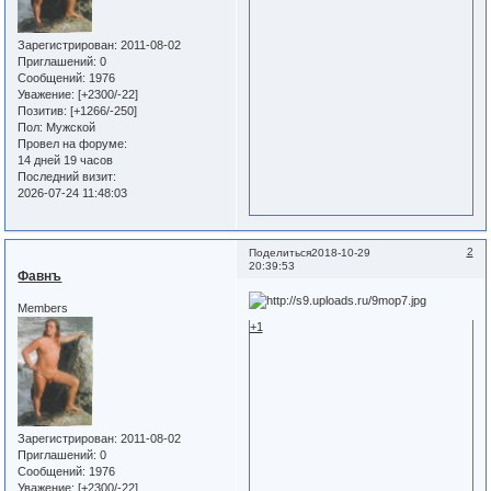
Зарегистрирован
: 2011-08-02
Приглашений:
0
Сообщений:
1976
Уважение:
[+2300/-22]
Позитив:
[+1266/-250]
Пол:
Мужской
Провел на форуме:
14 дней 19 часов
Последний визит:
2026-07-24 11:48:03
2
Поделиться
2018-10-29
20:39:53
Фавнъ
Members
+1
Зарегистрирован
: 2011-08-02
Приглашений:
0
Сообщений:
1976
Уважение:
[+2300/-22]