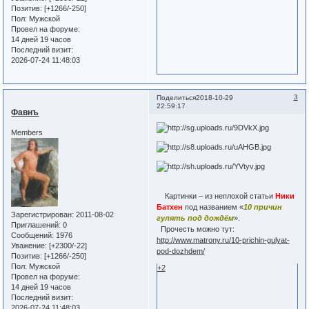
Позитив:
[+1266/-250]
Пол:
Мужской
Провел на форуме:
14 дней 19 часов
Последний визит:
2026-07-24 11:48:03
3
Поделиться
2018-10-29
22:59:17
Фавнъ
Members
Картинки – из неплохой статьи
Ники
Батхен
под названием «
10 причин
Зарегистрирован
: 2011-08-02
гулять под дождём
».
Приглашений:
0
Прочесть можно тут:
Сообщений:
1976
http://www.matrony.ru/10-prichin-gulyat-
Уважение:
[+2300/-22]
pod-dozhdem/
Позитив:
[+1266/-250]
Пол:
Мужской
+2
Провел на форуме:
14 дней 19 часов
Последний визит:
2026-07-24 11:48:03