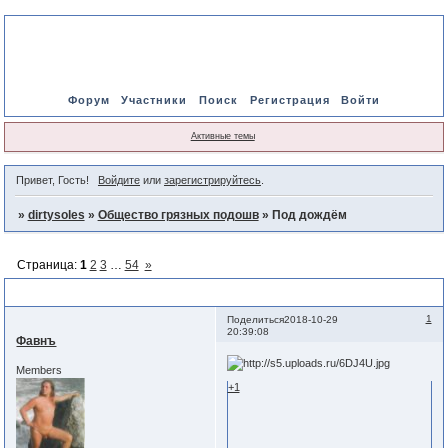
Форум
Участники
Поиск
Регистрация
Войти
Активные темы
Привет, Гость!
Войдите
или
зарегистрируйтесь
.
»
dirtysoles
»
Общество грязных подошв
»
Под дождём
Страница:
1
2
3
…
54
»
Под дождём
1
Поделиться
2018-10-29
20:39:08
Фавнъ
Members
+1