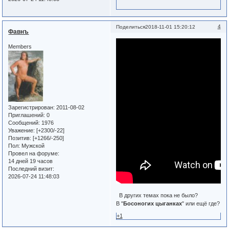
4
Поделиться
2018-11-01 15:20:12
Фавнъ
Members
Зарегистрирован
: 2011-08-02
Приглашений:
0
Сообщений:
1976
Уважение:
[+2300/-22]
Позитив:
[+1266/-250]
Пол:
Мужской
Провел на форуме:
14 дней 19 часов
Последний визит:
2026-07-24 11:48:03
В других темах пока не было?
В "
Босоногих цыганках
" или ещё где?
+1