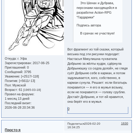
Это Шенах и Дубрава,
персонажи находящейся в
разработке Action-RPG
"Гардарики"
Подпись автора
В срачах не участвую!
Вот фрагмент из той сказки, который
весьма под эти рисунки подходит:
Откуда:
г. Уфа
Настасья Микулишна «ухватила
Зарегистрирован
: 2017-06-25
Добрыню за жёлты кудри, сдёрнула
Приглашений:
0
Добрынюшку со седла долой», не глядя
Сообщений:
3795
суёт Добрыню себе в карман, и потом
Уважение:
[+2517/-118]
задумывается, кого, собственно, в
Позитив:
[+5611/-13]
карман сунула. Решает: если богатырь
Пол:
Мужской
понравится — я его в мужья возьму,
Возраст:
61
[1965-03-18]
если не понравится — голову срублю.
Провел на форуме:
Достаёт Добрыню, и тот ей нравится,
1 месяц 13 дней
она берёт его в мужья.
Последний визит:
2026-06-28 20:34:36
0
1630
Поделиться
2026-02-20
16:34:25
Просто я