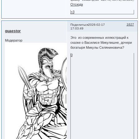
Отсюда
+3
1627
Поделиться
2026-02-17
17:03:49
quaestor
Это из современных иллюстраций к
Модератор
сказке о Василисе Микулишне, дочери
богатыря Микулы Селяниновича?
0