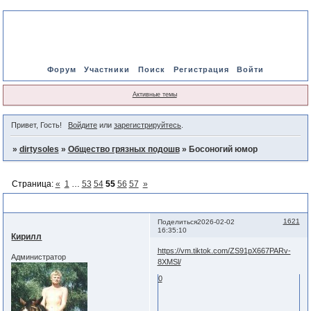
Форум
Участники
Поиск
Регистрация
Войти
Активные темы
Привет, Гость!
Войдите
или
зарегистрируйтесь
.
»
dirtysoles
»
Общество грязных подошв
»
Босоногий юмор
Страница:
«
1
…
53
54
55
56
57
»
Босоногий юмор
1621
Поделиться
2026-02-02
16:35:10
Кирилл
https://vm.tiktok.com/ZS91pX667PARv-
Администратор
8XMSl/
0