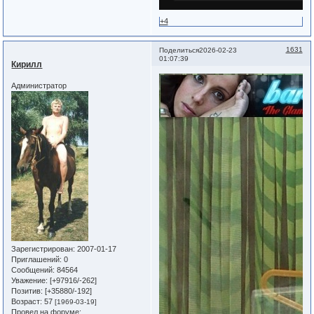
+4
1631
Поделиться
2026-02-23
01:07:39
Кирилл
Администратор
Зарегистрирован
: 2007-01-17
Приглашений:
0
Сообщений:
84564
Уважение:
[+97916/-262]
Позитив:
[+35880/-192]
Возраст:
57
[1969-03-19]
Провел на форуме: