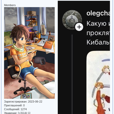
Members
Зарегистрирован
: 2023-06-22
Приглашений:
0
Сообщений:
1274
Уважение:
[+3114/-1]