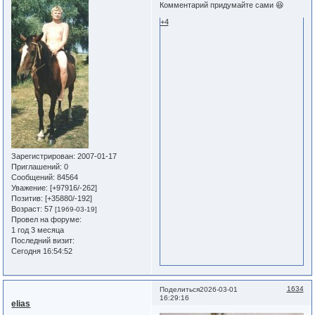
Комментарий придумайте сами 😆
+4
Зарегистрирован
: 2007-01-17
Приглашений:
0
Сообщений:
84564
Уважение:
[+97916/-262]
Позитив:
[+35880/-192]
Возраст:
57
[1969-03-19]
Провел на форуме:
1 год 3 месяца
Последний визит:
Сегодня 16:54:52
1634
Поделиться
2026-03-01
16:29:16
elias