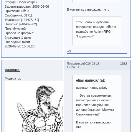
Откуда:
Новосибирск
Зарегистрирован
: 2008-06-06
В коментах утверждают, что
Приглашений:
0
Сообщений:
31711
Уважение:
[+41426/-71]
Это Шенах и Дубрава,
Позитив:
[+48482/-82]
персонажи находящейся в
Пол:
Мужской
разработке Action-RPG
Провел на форуме:
"Гардарики"
8 месяцев 1 день
Последний визит:
2026-07-28 15:36:28
+3
1629
Поделиться
2026-02-18
19:24:31
quaestor
Модератор
elias написал(а):
quaestor написал(а):
Это из современных
иллюстраций к сказке о
Василисе Микулишне,
дочери богатыря Микулы
Селяниновича?
В коментах утверждают,
что