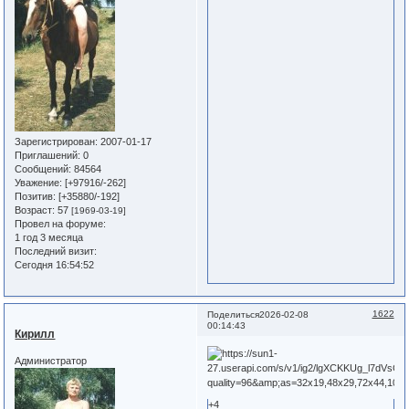
Зарегистрирован
: 2007-01-17
Приглашений:
0
Сообщений:
84564
Уважение:
[+97916/-262]
Позитив:
[+35880/-192]
Возраст:
57
[1969-03-19]
Провел на форуме:
1 год 3 месяца
Последний визит:
Сегодня 16:54:52
1622
Поделиться
2026-02-08
00:14:43
Кирилл
Администратор
+4