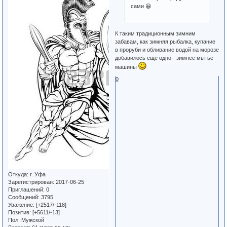
сами 😆
К таким традиционным зимним
забавам, как зимняя рыбалка, купание
в проруби и обливание водой на морозе
добавилось ещё одно - зимнее мытьё
машины
0
Откуда:
г. Уфа
Зарегистрирован
: 2017-06-25
Приглашений:
0
Сообщений:
3795
Уважение:
[+2517/-118]
Позитив:
[+5611/-13]
Пол:
Мужской