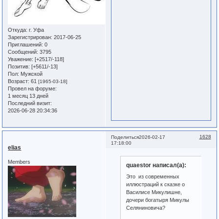
Откуда:
г. Уфа
Зарегистрирован
: 2017-06-25
Приглашений:
0
Сообщений:
3795
Уважение:
[+2517/-118]
Позитив:
[+5611/-13]
Пол:
Мужской
Возраст:
61
[1965-03-18]
Провел на форуме:
1 месяц 13 дней
Последний визит:
2026-06-28 20:34:36
1628
Поделиться
2026-02-17
17:18:00
elias
Members
quaestor написал(а):
Это из современных
иллюстраций к сказке о
Василисе Микулишне,
дочери богатыря Микулы
Селяниновича?