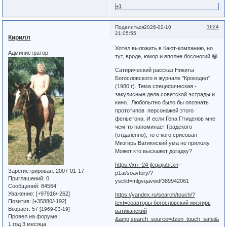
+1
1624
Поделиться
2026-02-10
21:05:55
Кирилл
Хотел выложить в Кают-компанию, но
Администратор
тут, вроде, юмор и вполне босоногий 😄
Сатирический рассказ Никиты
Богословского в журнале "Крокодил"
(1980 г). Тема специфическая -
закулисные дела советской эстрады и
кино. Любопытно было бы опознать
прототипов персонажей этого
фельетона. И если Гена Птицелов мне
чем-то напоминает Градского
(отдалённо), то с кого срисован
Мизгирь Ватикнский ума не приложу.
Может кто выскажет догадку?
https://xn--24-jlcqiajubr.xn
--
Зарегистрирован
: 2007-01-17
p1ai/soavtory/?
Приглашений:
0
ysclid=mlgvqavwdf389942061
Сообщений:
84564
Уважение:
[+97916/-262]
https://yandex.ru/search/touch/?
Позитив:
[+35880/-192]
text=соавторы богословский мизгирь
Возраст:
57
[1969-03-19]
ватиканский
Провел на форуме:
&amp;search_source=dzen_touch_safe&amp
1 год 3 месяца