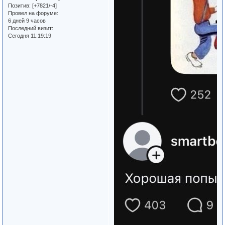
Позитив:
[+7821/-4]
Провел на форуме:
6 дней 9 часов
Последний визит:
Сегодня 11:19:19