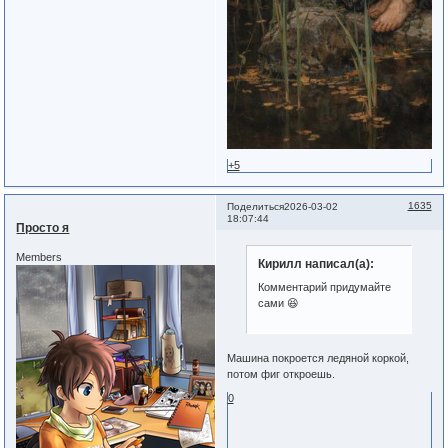
+5
1635
Поделиться
2026-03-02
18:07:44
Просто я
Members
Кирилл написал(а):
Комментарий придумайте
сами 😆
Машина покроется ледяной коркой,
потом фиг откроешь.
0