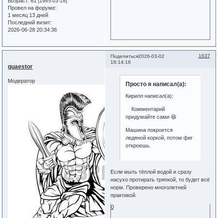
Возраст:
61
[1965-03-18]
Провел на форуме:
1 месяц 13 дней
Последний визит:
2026-06-28 20:34:36
1637
Поделиться
2026-03-02
18:14:16
quaestor
Модератор
Просто я написал(а):
Кирилл написал(а):
Комментарий
придумайте сами 😆
Машина покроется
ледяной коркой, потом фиг
откроешь.
Если мыть тёплой водой и сразу
насухо протирать тряпкой, то будет всё
норм. Проверено многолетней
практикой.
0