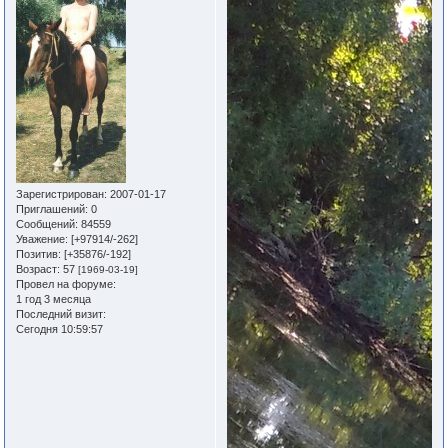
Зарегистрирован
: 2007-01-17
Приглашений:
0
Сообщений:
84559
Уважение:
[+97914/-262]
Позитив:
[+35876/-192]
Возраст:
57
[1969-03-19]
Провел на форуме:
1 год 3 месяца
Последний визит:
Сегодня 10:59:57