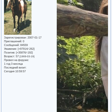
Зарегистрирован
: 2007-01-17
Приглашений:
0
Сообщений:
84559
Уважение:
[+97914/-262]
Позитив:
[+35876/-192]
Возраст:
57
[1969-03-19]
Провел на форуме:
1 год 3 месяца
Последний визит:
Сегодня 10:59:57