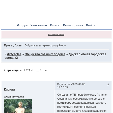
Форум
Участники
Поиск
Регистрация
Войти
Активные темы
Привет, Гость!
Войдите
или
зарегистрируйтесь
.
»
dirtysoles
»
Общество грязных подошв
»
Дружелюбная городская
среда #2
Страница:
«
1
2
3
4
5
…
18
»
Дружелюбная городская среда #2
1
Поделиться
2025-06-06
12:52:09
Кирилл
Сегодня по ТВ прошёл сюжет, Путин с
Администратор
Собяниным обсуждают, что делать с
пустырём, образовавшимся на месте
гостиницы "Россия". Премьер
предложил вместо планировавшегося