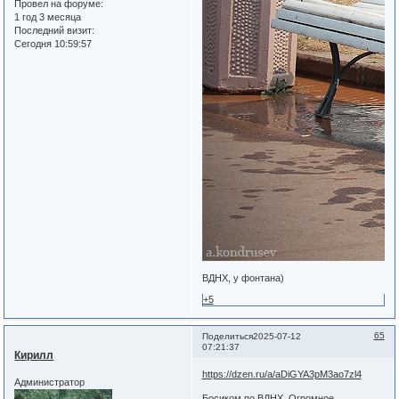
Провел на форуме:
1 год 3 месяца
Последний визит:
Сегодня 10:59:57
ВДНХ, у фонтана)
+5
65
Поделиться
2025-07-12
07:21:37
Кирилл
https://dzen.ru/a/aDiGYA3pM3ao7zl4
Администратор
Босиком по ВДНХ. Огромное