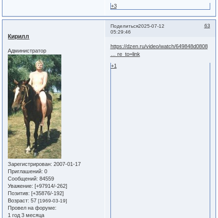
+3
63
Поделиться
2025-07-12
05:29:46
Кирилл
https://dzen.ru/video/watch/649848d0808
Администратор
… re_to=link
+1
Зарегистрирован
: 2007-01-17
Приглашений:
0
Сообщений:
84559
Уважение:
[+97914/-262]
Позитив:
[+35876/-192]
Возраст:
57
[1969-03-19]
Провел на форуме:
1 год 3 месяца