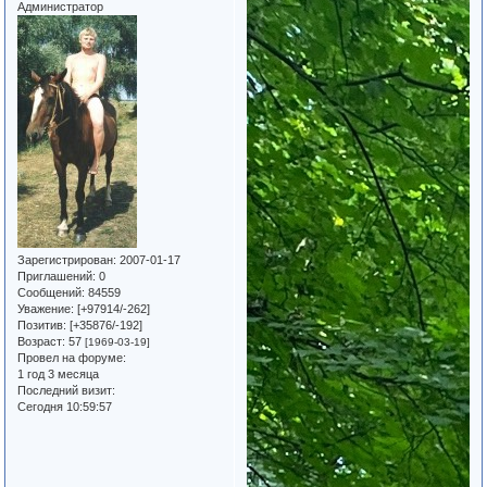
Администратор
Зарегистрирован
: 2007-01-17
Приглашений:
0
Сообщений:
84559
Уважение:
[+97914/-262]
Позитив:
[+35876/-192]
Возраст:
57
[1969-03-19]
Провел на форуме:
1 год 3 месяца
Последний визит:
Сегодня 10:59:57