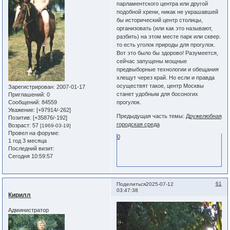
парламентского центра или другой
подобной хрени, никак не украшавшей
бы исторический центр столицы,
организовать (или как это называют,
разбить) на этом месте парк или сквер.
то есть уголок природы для прогулок.
Вот это было бы здорово! Разумеется,
сейчас запущены мощные
предвыборные технологии и обещания
хлещут через край. Но если и правда
осуществят такое, центр Москвы
Зарегистрирован
: 2007-01-17
станет удобным для босоногих
Приглашений:
0
Сообщений:
84559
прогулок.
Уважение:
[+97914/-262]
Предыдущая часть темы:
Дружелюбная
Позитив:
[+35876/-192]
городская среда
Возраст:
57
[1969-03-19]
Провел на форуме:
0
1 год 3 месяца
Последний визит:
Сегодня 10:59:57
61
Поделиться
2025-07-12
03:47:38
Кирилл
Администратор