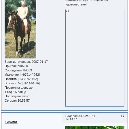
удовольствие!
+1
Зарегистрирован
: 2007-01-17
Приглашений:
0
Сообщений:
84559
Уважение:
[+97914/-262]
Позитив:
[+35876/-192]
Возраст:
57
[1969-03-19]
Провел на форуме:
1 год 3 месяца
Последний визит:
Сегодня 10:59:57
66
Поделиться
2025-07-12
14:24:15
Кирилл