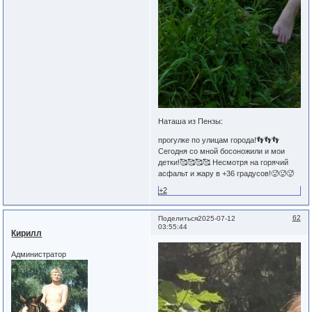
Наташа из Пензы:
прогулке по улицам города!👣👣👣
Сегодня со мной босоножили и мои
детки!🥰🥰🥰🥰 Несмотря на горячий
асфальт и жару в +36 градусов!🥵🥵🥵
+2
62
Поделиться
2025-07-12
03:55:44
Кирилл
Администратор