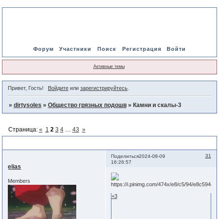
Форум
Участники
Поиск
Регистрация
Войти
Активные темы
Привет, Гость!
Войдите
или
зарегистрируйтесь
.
»
dirtysoles
»
Общество грязных подошв
»
Камни и скалы-3
Страница:
«
1
2
3
4
…
43
»
Камни и скалы-3
31
Поделиться
2024-08-09
16:26:57
elias
Members
+3