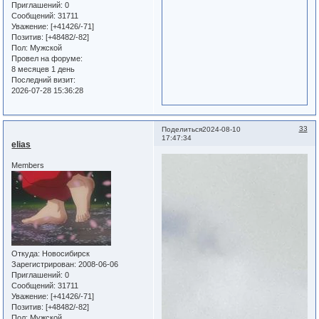
Приглашений:
0
Сообщений:
31711
Уважение:
[+41426/-71]
Позитив:
[+48482/-82]
Пол:
Мужской
Провел на форуме:
8 месяцев 1 день
Последний визит:
2026-07-28 15:36:28
33
Поделиться
2024-08-10
17:47:34
elias
Members
Откуда:
Новосибирск
Зарегистрирован
: 2008-06-06
Приглашений:
0
Сообщений:
31711
Уважение:
[+41426/-71]
Позитив:
[+48482/-82]
Пол:
Мужской