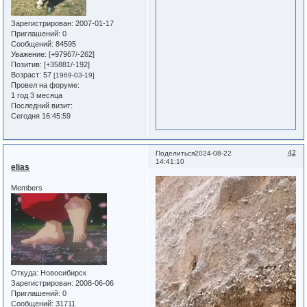
Зарегистрирован
: 2007-01-17
Приглашений:
0
Сообщений:
84595
Уважение:
[+97967/-262]
Позитив:
[+35881/-192]
Возраст:
57
[1969-03-19]
Провел на форуме:
1 год 3 месяца
Последний визит:
Сегодня 16:45:59
42
Поделиться
2024-08-22
14:41:10
elias
Members
Откуда:
Новосибирск
Зарегистрирован
: 2008-06-06
Приглашений:
0
Сообщений:
31711