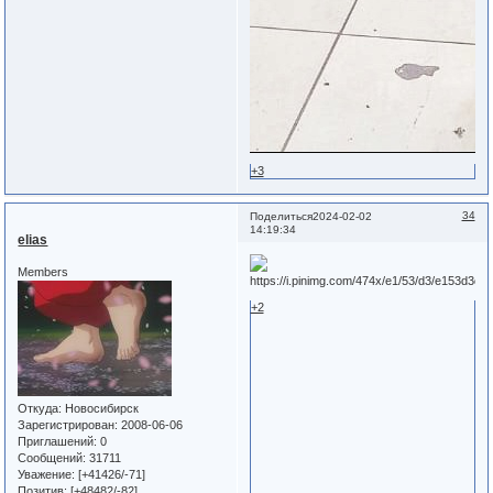
+3
34
Поделиться
2024-02-02
14:19:34
elias
Members
+2
Откуда:
Новосибирск
Зарегистрирован
: 2008-06-06
Приглашений:
0
Сообщений:
31711
Уважение:
[+41426/-71]
Позитив:
[+48482/-82]