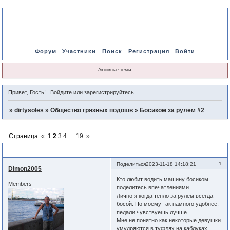
Форум
Участники
Поиск
Регистрация
Войти
Активные темы
Привет, Гость!
Войдите
или
зарегистрируйтесь
.
»
dirtysoles
»
Общество грязных подошв
»
Босиком за рулем #2
Страница:
«
1
2
3
4
…
19
»
Босиком за рулем #2
1
Поделиться
2023-11-18 14:18:21
Dimon2005
Кто любит водить машину босиком
Members
поделитесь впечатлениями.
Лично я когда тепло за рулем всегда
босой. По моему так намного удобнее,
педали чувствуешь лучше.
Мне не понятно как некоторые девушки
умудряются в туфлях на каблуках