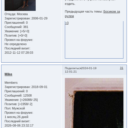
ездить.
Предыдущая часть темы:
Босиком за
Откуда:
Москва
рулем
Зарегистрирован
: 2006-01-29
Приглашений:
0
+3
Сообщений:
381
Уважение:
[+5/-0]
Позитив:
[+0/-0]
Провел на форуме:
Не определено
Последний визит:
2012-11-12 07:28:03
31
Поделиться
2024-01-19
12:01:21
Mike
Members
Зарегистрирован
: 2018-09-01
Приглашений:
0
Сообщений:
12508
Уважение:
[+26088/-25]
Позитив:
[+1958/-2]
Пол:
Мужской
Провел на форуме:
1 месяц 26 дней
Последний визит:
2026-08-06 23:32:17