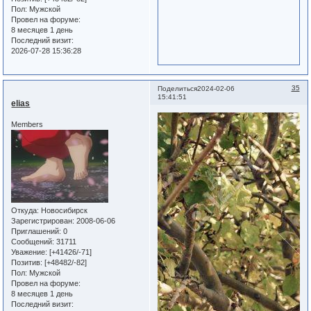
Пол:
Мужской
Провел на форуме:
8 месяцев 1 день
Последний визит:
2026-07-28 15:36:28
35
Поделиться
2024-02-06
15:41:51
elias
Members
Откуда:
Новосибирск
Зарегистрирован
: 2008-06-06
Приглашений:
0
Сообщений:
31711
Уважение:
[+41426/-71]
Позитив:
[+48482/-82]
Пол:
Мужской
Провел на форуме:
8 месяцев 1 день
Последний визит: