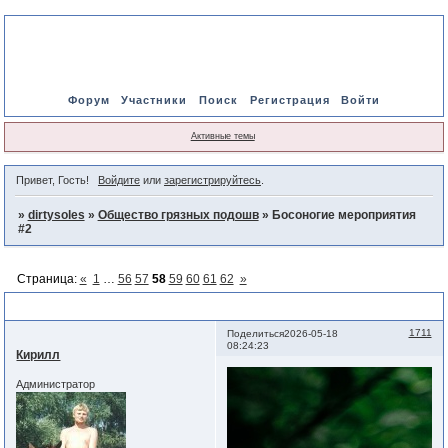
Форум
Участники
Поиск
Регистрация
Войти
Активные темы
Привет, Гость!
Войдите
или
зарегистрируйтесь
.
»
dirtysoles
»
Общество грязных подошв
»
Босоногие мероприятия
#2
Страница:
«
1
…
56
57
58
59
60
61
62
»
Босоногие мероприятия #2
1711
Поделиться
2026-05-18
08:24:23
Кирилл
Администратор