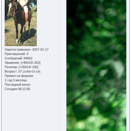
Зарегистрирован
: 2007-01-17
Приглашений:
0
Сообщений:
84662
Уважение:
[+98103/-262]
Позитив:
[+35914/-192]
Возраст:
57
[1969-03-19]
Провел на форуме:
1 год 3 месяца
Последний визит:
Сегодня 09:12:56