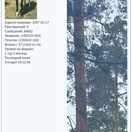
Зарегистрирован
: 2007-01-17
Приглашений:
0
Сообщений:
84662
Уважение:
[+98103/-262]
Позитив:
[+35914/-192]
Возраст:
57
[1969-03-19]
Провел на форуме:
1 год 3 месяца
Последний визит:
Сегодня 09:12:56