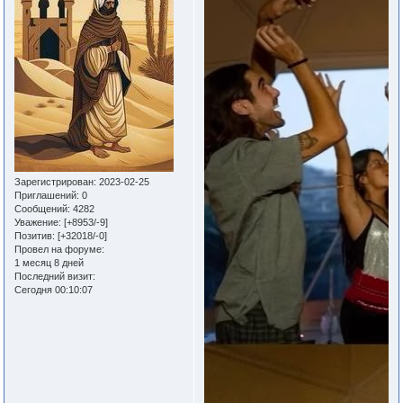
Зарегистрирован
: 2023-02-25
Приглашений:
0
Сообщений:
4282
Уважение:
[+8953/-9]
Позитив:
[+32018/-0]
Провел на форуме:
1 месяц 8 дней
Последний визит:
Сегодня 00:10:07