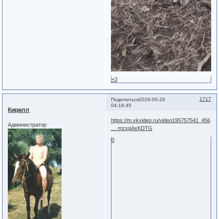
+3
1717
Поделиться
2026-05-20
04:16:45
Кирилл
https://m.vkvideo.ru/video195757541_456
Администратор
… mzxqAxKDTG
0