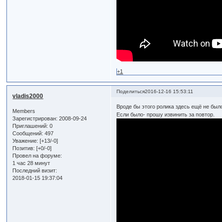
+1
Поделиться
2016-12-16 15:53:11
vladis2000
Вроде бы этого ролика здесь ещё не был
Members
Если было- прошу извинить за повтор.
Зарегистрирован
: 2008-09-24
Приглашений:
0
Сообщений:
497
Уважение:
[+13/-0]
Позитив:
[+0/-0]
Провел на форуме:
1 час 28 минут
Последний визит:
2018-01-15 19:37:04