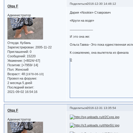
Поделиться
2016-12-30 14:46:12
Olga F
Дария «Nookie» Ставрович
Администратор
«Круги на воде»
_____________
И это она же:
Откуда:
Кубань
Ольга Гавва--Это пока единственная исп
Зарегистрирован
: 2005-11-22
Приглашений:
0
К сожалению, она вылетела из финала
Сообщений:
15220
0
Уважение:
[+8024/-67]
Позитив:
[+7959/-14]
Пол:
Женский
Возраст:
48
[1978-06-10]
Провел на форуме:
2 месяца 5 дней
Последний визит:
2021-09-02 16:54:16
Поделиться
2016-12-31 13:35:54
Olga F
Администратор