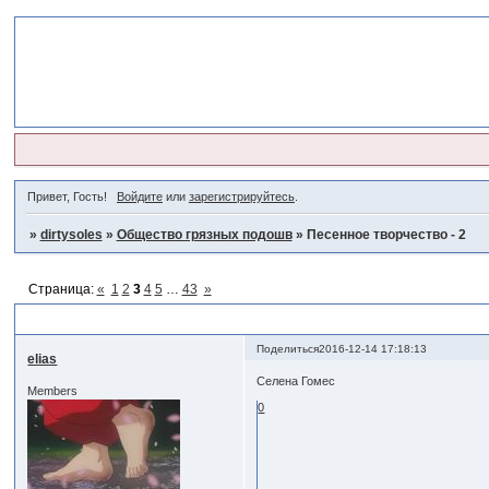
Привет, Гость!
Войдите
или
зарегистрируйтесь
.
»
dirtysoles
»
Общество грязных подошв
»
Песенное творчество - 2
Страница:
«
1
2
3
4
5
…
43
»
Песенное творчество - 2
Поделиться
2016-12-14 17:18:13
elias
Селена Гомес
Members
0