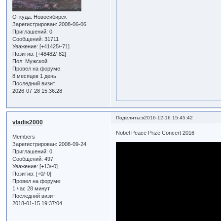
Откуда:
Новосибирск
Зарегистрирован
: 2008-06-06
Приглашений:
0
Сообщений:
31711
Уважение:
[+41425/-71]
Позитив:
[+48482/-82]
Пол:
Мужской
Провел на форуме:
8 месяцев 1 день
Последний визит:
2026-07-28 15:36:28
Поделиться
2016-12-16 15:45:42
vladis2000
Nobel Peace Prize Concert 2016
Members
Зарегистрирован
: 2008-09-24
Приглашений:
0
Сообщений:
497
Уважение:
[+13/-0]
Позитив:
[+0/-0]
Провел на форуме:
1 час 28 минут
Последний визит:
2018-01-15 19:37:04