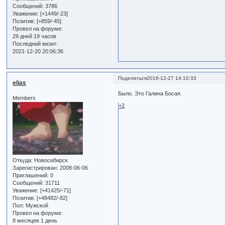
Сообщений:
3786
Уважение:
[+1449/-23]
Позитив:
[+859/-45]
Провел на форуме:
29 дней 19 часов
Последний визит:
2021-12-20 20:06:36
Поделиться
2016-12-27 14:10:33
elias
Было. Это Галина Босая.
Members
+2
Откуда:
Новосибирск
Зарегистрирован
: 2008-06-06
Приглашений:
0
Сообщений:
31711
Уважение:
[+41425/-71]
Позитив:
[+48482/-82]
Пол:
Мужской
Провел на форуме:
8 месяцев 1 день