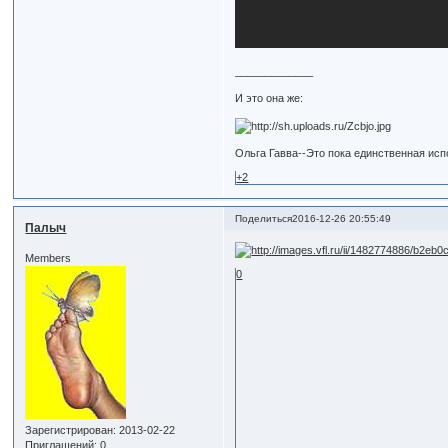
_____________
И это она же:
Ольга Гавва--Это пока единственная исп
+2
Поделиться
2016-12-26 20:55:49
Палыч
Members
0
Зарегистрирован
: 2013-02-22
Приглашений:
0