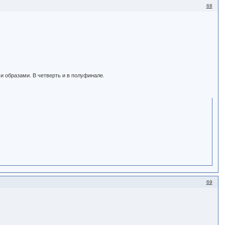
68
и образами. В четверть и в полуфинале.
69