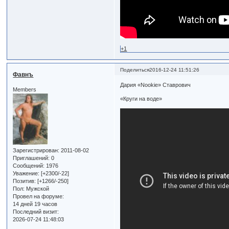
+1
Поделиться
2016-12-24 11:51:26
Фавнъ
Дария «Nookie» Ставрович
Members
«Круги на воде»
Зарегистрирован
: 2011-08-02
Приглашений:
0
Сообщений:
1976
Уважение:
[+2300/-22]
Позитив:
[+1266/-250]
Пол:
Мужской
Провел на форуме:
14 дней 19 часов
Последний визит:
2026-07-24 11:48:03