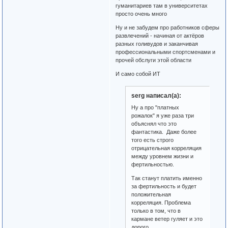
гуманитариев там в университетах
просто очень много
Ну и не забудем про работников сферы
развлечений - начиная от актёров
разных голивудов и заканчивая
профессиональными спортсменами и
прочей обслуги этой области
И само собой ИТ
serg написал(а):
Ну а про "платных
рожалок" я уже раза три
объяснял что это
фантастика. Даже более
того есть строго
отрицательная корреляция
между уровнем жизни и
фертильностью.
Так станут платить именно
за фертильность и будет
положительная
корреляция. Проблема
только в том, что в
кармане ветер гуляет и это
дорого.