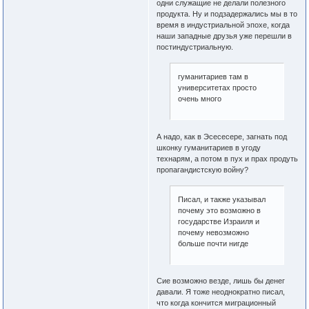
одни служащие не делали полезного
продукта. Ну и подзадержались мы в то
время в индустриальной эпохе, когда
наши западные друзья уже перешли в
постиндустриальную.
гуманитариев там в
университетах просто
очень много
А надо, как в Эсесесере, загнать под
шконку гуманитариев в угоду
технарям, а потом в пух и прах продуть
пропагандистскую войну?
Писал, и также указывал
почему это возможно в
государстве Израиля и
почему невозможно
больше почти нигде
Сие возможно везде, лишь бы денег
давали. Я тоже неоднократно писал,
что когда кончится миграционный