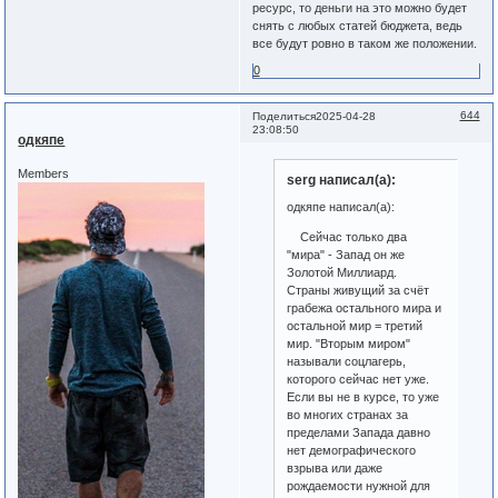
ресурс, то деньги на это можно будет
снять с любых статей бюджета, ведь
все будут ровно в таком же положении.
0
644
Поделиться
2025-04-28
23:08:50
одкяпе
Members
serg написал(а):
одкяпе написал(а):
Сейчас только два
"мира" - Запад он же
Золотой Миллиард.
Страны живущий за счёт
грабежа остального мира и
остальной мир = третий
мир. "Вторым миром"
называли соцлагерь,
которого сейчас нет уже.
Если вы не в курсе, то уже
во многих странах за
пределами Запада давно
нет демографического
взрыва или даже
рождаемости нужной для