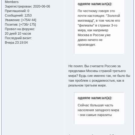
Members
одкяпе написал(а):
Зарегистрирован
: 2020-06-06
Приглашений:
0
По честному говоря это
Сообщений:
1253
почти настоящее. "Золотой
Уважение:
[+754/-44]
миллиард", в том числе его
Позитив:
[+736/-175]
"филиалы" в странах 3-го
Провел на форуме:
мира, как например
20 дней 10 часов
Москва в России уже
Последний визит:
давно ничего не
Вчера 23:19:04
производит.
Не понял. Вы считаете Россию за
пределами Москвы страной третьего
мира? Будь сие именно так, не было бы
там проблем с рождаемостью, как в
реальном третьем мире.
одкяпе написал(а):
Сейчас большая часть
населения западного мира
- они самые паразиты