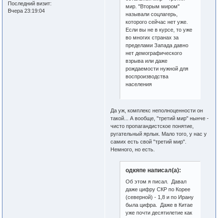
Последний визит:
мир. "Вторым миром"
Вчера 23:19:04
называли соцлагерь,
которого сейчас нет уже.
Если вы не в курсе, то уже
во многих странах за
пределами Запада давно
нет демографического
взрыва или даже
рождаемости нужной для
воспроизводства
населения
Да уж, комплекс неполноценности он
такой... А вообще, "третий мир" нынче -
чисто пропагандистское понятие,
ругательный ярлык. Мало того, у нас у
самих есть свой "третий мир".
Немного, но есть.
одкяпе написал(а):
Об этом я писал. Давал
даже цифру СКР по Корее
(северной) - 1,8 и по Ирану
была цифра. Даже в Китае
уже почти десятилетие как