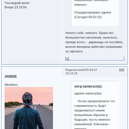
изменённой. Ключевое -
Последний визит:
немного
Вчера 23:19:04
Отредактировано одкяпе
(Сегодня 09:52:15)
Ничего себе, немного. Брака нет,
большинство населения, мужского,
прежде всего, - дармоеды на пособиях,
многие женщины работают рожалками
за зарплату.
+1
640
Поделиться
2025-04-27
15:14:16
одкяпе
Members
serg написал(а):
одкяпе написал(а):
Но вы предполагаете что
современность будет
продолжаться неким
волшебным образом в
будущее, пусть немного
изменённой. Ключевое -
немного