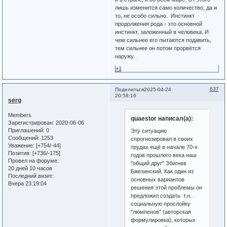
лишь изменится само количество, да и
то, не особо сильно. Инстинкт
продолжения рода - это основной
инстинкт, заложенный в человека. И
чем сильнее его пытаются подавить,
тем сильнее он потом прорвётся
наружу.
+1
637
Поделиться
2025-04-24
20:58:16
serg
Members
quaestor написал(а):
Зарегистрирован
: 2020-06-06
Приглашений:
0
Эту ситуацию
Сообщений:
1253
спрогнозировал в своих
Уважение:
[+754/-44]
трудах ещё в начале 70-х
Позитив:
[+736/-175]
годов прошлого века наш
Провел на форуме:
"общий друг" Збигнев
20 дней 10 часов
Бжезинский. Как один из
Последний визит:
основных вариантов
Вчера 23:19:04
решения этой проблемы он
предложил создать т.н.
социальную прослойку
"люмпенов" (авторская
формулировка), которых