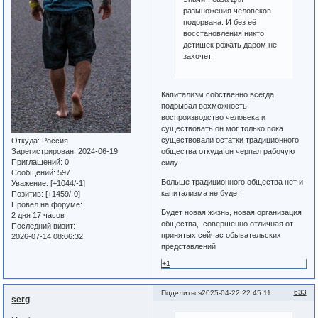
размножения человеков
подорвана. И без её
восстановления никто
детишек рожать даром не
захочет.
Капитализм собственно всегда
подрывал вохможность
воспроизводство человека и
существовать он мог только пока
существовали остатки традиционного
Откуда:
Россия
Зарегистрирован
: 2024-06-19
общества откуда он черпал рабочую
Приглашений:
0
силу
Сообщений:
597
Больше традиционного общества нет и
Уважение:
[+1044/-1]
капитализма не будет
Позитив:
[+1459/-0]
Провел на форуме:
Будет новая жизнь, новая организация
2 дня 17 часов
общества, совершенно отличная от
Последний визит:
принятых сейчас обывательских
2026-07-14 08:06:32
представлений
+1
633
Поделиться
2025-04-22 22:45:11
serg