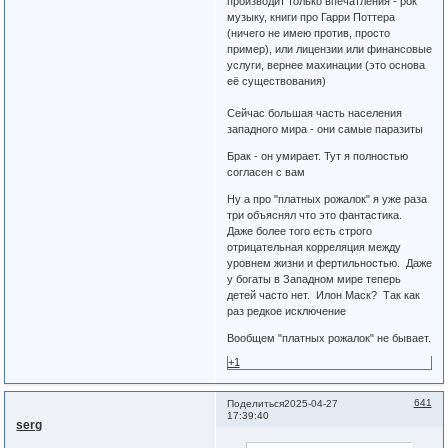
производит только впечатления - рок
музыку, книги про Гарри Поттера
(ничего не имею против, просто
пример), или лицензии или финансовые
услуги, вернее махинации (это основа
её существования)
Сейчас большая часть населения
западного мира - они самые паразиты
Брак - он умирает. Тут я полностью
согласен с вам
Ну а про "платных рожалок" я уже раза
три объяснял что это фантастика.
Даже более того есть строго
отрицательная корреляция между
уровнем жизни и фертильностью. Даже
у богаты в Западном мире теперь
детей часто нет. Илон Маск? Так как
раз редкое исключение
Вообщем "платных рожалок" не бывает.
+1
641
Поделиться
2025-04-27
17:39:40
serg