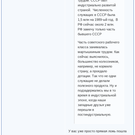
трудом. СССР был
индустриально развитой
страной. Численность
служащих в СССР была
1,5 млн на 1989-ый год. В
РФ сейчас около 2 млн.
РФ замечу только часть
бывшего СССР
Часть советского рабочего
класса занималась
мартышкиным трудом. Как
сейчас выяснилось,
большинство колхозников,
например, не кормило
страну, а проедало
дотации. Так что не одни
служащие не делали
полезного продукта. Ну и
подзадержались мы в то
время в индустриальной
эпохе, когда наши
западные друзья уже
перешли в
постиндустриальную.
У вас уже просто прямая ложь пошла