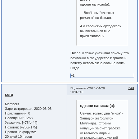
одкяпе написал(а):
Вообщем "платных
рожалок" не бывает.
А о еврейских ортодоксах
вы писали или мне
приглючилось?
Писал, и также указывал почему это
возможно в государстве Израиля и
почему невозможно больше почти
нигде
+1
643
Поделиться
2025-04-28
20:37:40
serg
Members
одкяпе написал(а):
Зарегистрирован
: 2020-06-06
Приглашений:
0
Сейчас только два "мира" -
Сообщений:
1253
Запад он же Золотой
Уважение:
[+754/-44]
Миллиард. Страны
Позитив:
[+736/-175]
живущий за счёт грабежа
Провел на форуме:
остального мира и
20 дней 10 часов
остальной мир = третий