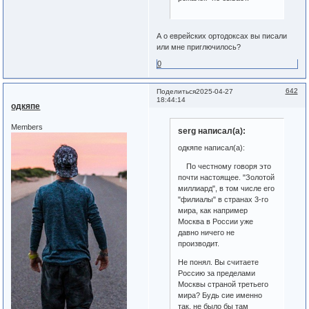
А о еврейских ортодоксах вы писали
или мне приглючилось?
0
642
Поделиться
2025-04-27
18:44:14
одкяпе
Members
serg написал(а):
одкяпе написал(а):
По честному говоря это
почти настоящее. "Золотой
миллиард", в том числе его
"филиалы" в странах 3-го
мира, как например
Москва в России уже
давно ничего не
производит.
Не понял. Вы считаете
Россию за пределами
Москвы страной третьего
мира? Будь сие именно
так, не было бы там