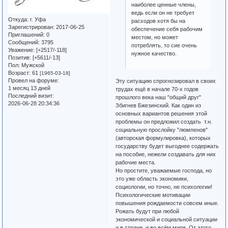
наиболее ценные члены,
ведь если он не требует
Откуда:
г. Уфа
расходов хотя бы на
Зарегистрирован
: 2017-06-25
обеспечение себя рабочим
Приглашений:
0
местом, но может
Сообщений:
3795
потреблять, то сие очень
Уважение:
[+2517/-118]
нужное качество.
Позитив:
[+5611/-13]
Пол:
Мужской
Возраст:
61
[1965-03-18]
Провел на форуме:
Эту ситуацию спрогнозировал в своих
1 месяц 13 дней
трудах ещё в начале 70-х годов
Последний визит:
прошлого века наш "общий друг"
2026-06-28 20:34:36
Збигнев Бжезинский. Как один из
основных вариантов решения этой
проблемы он предложил создать т.н.
социальную прослойку "люмпенов"
(авторская формулировка), которых
государству будет выгоднее содержать
на пособие, нежели создавать для них
рабочие места.
Но простите, уважаемые господа, но
это уже область экономики,
социологии, но точно, не психологии!
Психологические мотивации
повышения рождаемости совсем иные.
Рожать будут при любой
экономической и социальной ситуации
и в стране, и во всём мире. От этого