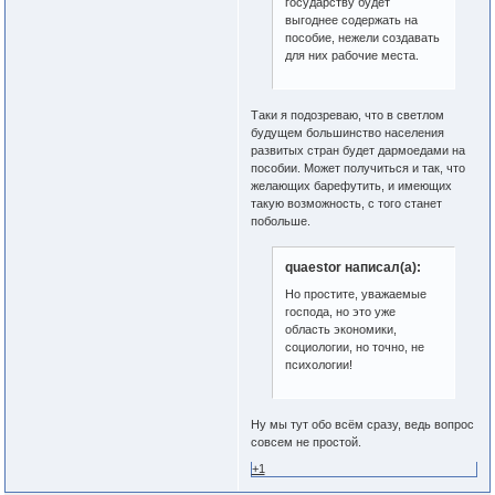
государству будет
выгоднее содержать на
пособие, нежели создавать
для них рабочие места.
Таки я подозреваю, что в светлом
будущем большинство населения
развитых стран будет дармоедами на
пособии. Может получиться и так, что
желающих барефутить, и имеющих
такую возможность, с того станет
побольше.
quaestor написал(а):
Но простите, уважаемые
господа, но это уже
область экономики,
социологии, но точно, не
психологии!
Ну мы тут обо всём сразу, ведь вопрос
совсем не простой.
+1