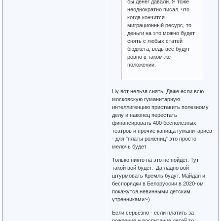
бы денег давали. Я тоже
неоднократно писал, что
когда кончится
миграционный ресурс, то
деньги на это можно будет
снять с любых статей
бюджета, ведь все будут
ровно в таком же
положении.
Ну вот нельзя снять. Даже если всю
московскую гуманитарную
интеллигенцию приставить полезному
делу и наконец перестать
финансировать 400 бесполезных
театров и прочие капища гуманитариев
- для "платы рожениц" это просто
мелочь будет
Только никто на это не пойдёт. Тут
такой вой будет. Да ладно вой -
штурмовать Кремль будут. Майдан и
беспорядки в Белоруссии в 2020-ом
покажутся невинными детским
утренниками:-)
Если серьёзно - если платить за
рождение и воспитание детей то