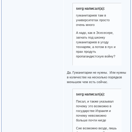
serg написал(а):
гуманитариев там в
университетах просто
очень много
А надо, как в Эсесесере,
загнать под шконку
гуманитариев в угоду
технарям, а потом в пух и
прах продуть
пропагандистскую войну?
Да. Гуманитарии не нужны. Или нужны
в количестве на несколько порядков
меньшем чем есть сейчас.
serg написал(а):
Писал, и также указывал
почему это возможно в
государстве Израиля и
почему невозможно
больше почти нигде
Сие возможно везде, лишь