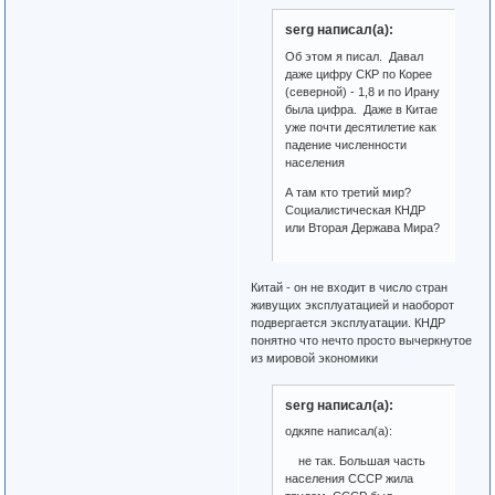
serg написал(а):
Об этом я писал. Давал
даже цифру СКР по Корее
(северной) - 1,8 и по Ирану
была цифра. Даже в Китае
уже почти десятилетие как
падение численности
населения
А там кто третий мир?
Социалистическая КНДР
или Вторая Держава Мира?
Китай - он не входит в число стран
живущих эксплуатацией и наоборот
подвергается эксплуатации. КНДР
понятно что нечто просто вычеркнутое
из мировой экономики
serg написал(а):
одкяпе написал(а):
не так. Большая часть
населения СССР жила