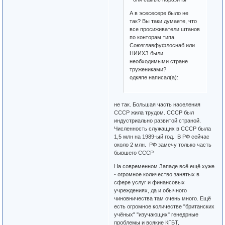
А в эсесесере было не
так? Вы таки думаете, что
все просиживатели штанов
по конторам типа
Союзглавфуфлоснаб или
НИИХЗ были
необходимыми стране
тружениками?
одкяпе написал(а):
не так. Большая часть населения
СССР жила трудом. СССР был
индустриально развитой страной.
Численность служащих в СССР была
1,5 млн на 1989-ый год. В РФ сейчас
около 2 млн. РФ замечу только часть
бывшего СССР
На современном Западе всё ещё хуже
- огромное количество занятых в
сфере услуг и финансовых
учреждениях, да и обычного
чиновничества там очень много. Ещё
есть огромное количестве "британских
учёных" "изучающих" генедрные
проблемы и всякие КГБТ,