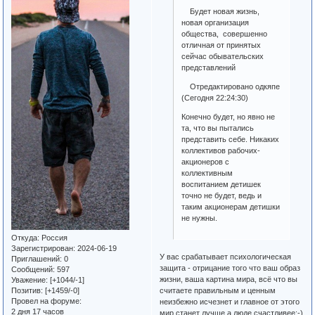
Будет новая жизнь,
новая организация
общества, совершенно
отличная от принятых
сейчас обывательских
представлений
Отредактировано одкяпе
(Сегодня 22:24:30)
Конечно будет, но явно не
та, что вы пытались
представить себе. Никаких
коллективов рабочих-
акционеров с
коллективным
воспитанием детишек
точно не будет, ведь и
таким акционерам детишки
не нужны.
Откуда:
Россия
Зарегистрирован
: 2024-06-19
У вас срабатывает психологическая
Приглашений:
0
защита - отрицание того что ваш образ
Сообщений:
597
жизни, ваша картина мира, всё что вы
Уважение:
[+1044/-1]
считаете правильным и ценным
Позитив:
[+1459/-0]
Провел на форуме:
неизбежно исчезнет и главное от этого
2 дня 17 часов
мир станет лучше а люде счастливее:-)