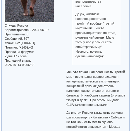
воспроизводства
населения
Да уж, комплекс
неполноценности он
такой... А вообще, "третий
Откуда:
Россия
мир" нынче - чисто
Зарегистрирован
: 2024-06-19
пропагандистское понятие,
Приглашений:
0
ругательный ярлык. Мало
Сообщений:
597
того, у нас у самих есть
Уважение:
[+1044/-1]
свой "третий мир".
Позитив:
[+1459/-0]
Немного, но есть.
Провел на форуме:
2 дня 17 часов
одкяпе написал(а):
Последний визит:
2026-07-14 08:06:32
Увы это печальная реальность. Третий
мир - все страны подвергающиеся
империалистической эксплуатации.
Конкретный признак для страны -
наличие положительного торгового
баланса. И наоборот страны 1-го мира
"живут в долг". Про огромный долг
США кажется все слышали
Да внутри России также есть регионы
где производятся богатства - Сибирь и
не только и есть места где оно
потребляется и вывозится - Москва