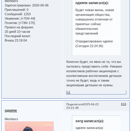
Members
одкяпе написал(а):
Зарегистрирован
: 2020-06-06
Приглашений:
0
Будет новая жизнь, новая
Сообщений:
1253
организация общества,
Уважение:
[+754/-44]
совершенно отличная от
Позитив:
[+736/-175]
принятых сейчас
Провел на форуме:
обывательских
20 дней 10 часов
представлений
Последний визит:
Вчера 23:19:04
Отредактировано одкяпе
(Сегодня 22:24:30)
Конечно будет, но явно не та, что вы
пытались представить себе. Никаких
коллективов рабочих-акционеров с
коллективным воспитанием детишек
точно не будет, ведь и таким
акционерам детишки не нужны.
+1
634
Поделиться
2025-04-22
23:21:38
одкяпе
Members
serg написал(а):
одкяпе написал(а):