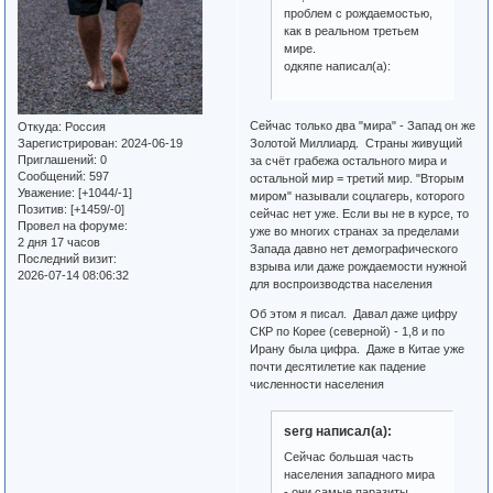
проблем с рождаемостью,
как в реальном третьем
мире.
одкяпе написал(а):
Сейчас только два "мира" - Запад он же
Откуда:
Россия
Зарегистрирован
: 2024-06-19
Золотой Миллиард. Страны живущий
Приглашений:
0
за счёт грабежа остального мира и
Сообщений:
597
остальной мир = третий мир. "Вторым
Уважение:
[+1044/-1]
миром" называли соцлагерь, которого
Позитив:
[+1459/-0]
сейчас нет уже. Если вы не в курсе, то
Провел на форуме:
уже во многих странах за пределами
2 дня 17 часов
Запада давно нет демографического
Последний визит:
взрыва или даже рождаемости нужной
2026-07-14 08:06:32
для воспроизводства населения
Об этом я писал. Давал даже цифру
СКР по Корее (северной) - 1,8 и по
Ирану была цифра. Даже в Китае уже
почти десятилетие как падение
численности населения
serg написал(а):
Сейчас большая часть
населения западного мира
- они самые паразиты