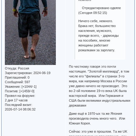
Отредактировано одкяпе
(Сегодня 09:52:15)
Ничего себе, немного.
Брака нет, большинство
населения, мужского,
прежде всего, - дармоеды
на пособиях, многие
женщины работают
рожалками за зарплату.
По честному говоря это почти
Откуда:
Россия
настоящее. "Золотой миллиард", в том
Зарегистрирован
: 2024-06-19
числе его "филиалы" в странах 3-го
Приглашений:
0
мира, как например Москва в России
Сообщений:
597
уже давно ничего не производит. Это
Уважение:
[+1044/-1]
во 2-ой половине 19-го века UK была
Позитив:
[+1459/-0]
Провел на форуме:
мастерской мира. Или Германия и
2 дня 17 часов
США были великими индустриальными
Последний визит:
державами
2026-07-14 08:06:32
Даже ещё в 1970-ых та же Япония
производила очень много чего. Или
Южная Корея.
Сейчас это уже в прошлом. Та же UK