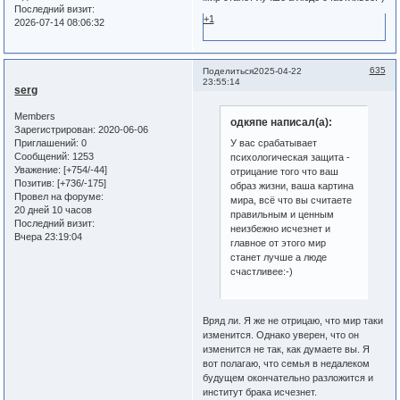
Последний визит:
+1
2026-07-14 08:06:32
635
Поделиться
2025-04-22
23:55:14
serg
Members
одкяпе написал(а):
Зарегистрирован
: 2020-06-06
Приглашений:
0
У вас срабатывает
Сообщений:
1253
психологическая защита -
Уважение:
[+754/-44]
отрицание того что ваш
Позитив:
[+736/-175]
образ жизни, ваша картина
Провел на форуме:
мира, всё что вы считаете
20 дней 10 часов
правильным и ценным
Последний визит:
неизбежно исчезнет и
Вчера 23:19:04
главное от этого мир
станет лучше а люде
счастливее:-)
Вряд ли. Я же не отрицаю, что мир таки
изменится. Однако уверен, что он
изменится не так, как думаете вы. Я
вот полагаю, что семья в недалеком
будущем окончательно разложится и
институт брака исчезнет.