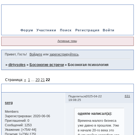
Форум
Участники
Поиск
Регистрация
Войти
Активные темы
Привет, Гость!
Войдите
или
зарегистрируйтесь
.
»
dirtysoles
»
Босоногие встречи
»
Босоногая психология
Страница:
«
1
…
20
21
22
Босоногая психология
631
Поделиться
2025-04-22
19:08:25
serg
Members
одкяпе написал(а):
Зарегистрирован
: 2020-06-06
Приглашений:
0
Времена малого бизнеса
Сообщений:
1253
уже давно в прошлом. Уже
Уважение:
[+754/-44]
в начале 20-го века это
Позитив:
[+736/-175]