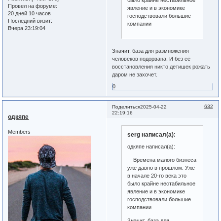
было крайне нестабильное
Провел на форуме:
явление и в экономике
20 дней 10 часов
господствовали большие
Последний визит:
компании
Вчера 23:19:04
Значит, база для размножения
человеков подорвана. И без её
восстановления никто детишек рожать
даром не захочет.
0
632
Поделиться
2025-04-22
22:19:16
одкяпе
Members
serg написал(а):
одкяпе написал(а):
Времена малого бизнеса
уже давно в прошлом. Уже
в начале 20-го века это
было крайне нестабильное
явление и в экономике
господствовали большие
компании
Значит, база для