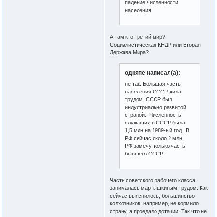
падение численности
населения
А там кто третий мир?
Социалистическая КНДР или Вторая
Держава Мира?
одкяпе написал(а):
не так. Большая часть
населения СССР жила
трудом. СССР был
индустриально развитой
страной. Численность
служащих в СССР была
1,5 млн на 1989-ый год. В
РФ сейчас около 2 млн.
РФ замечу только часть
бывшего СССР
Часть советского рабочего класса
занималась мартышкиным трудом. Как
сейчас выяснилось, большинство
колхозников, например, не кормило
страну, а проедало дотации. Так что не