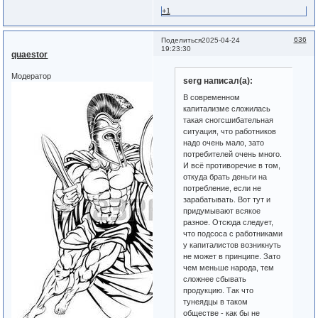
+1
636
Поделиться
2025-04-24
19:23:30
quaestor
Модератор
serg написал(а):
В современном
капитализме сложилась
такая сногсшибательная
ситуация, что работников
надо очень мало, зато
потребителей очень много.
И всё противоречие в том,
откуда брать деньги на
потребление, если не
зарабатывать. Вот тут и
придумывают всякое
разное. Отсюда следует,
что подсоса с работниками
у капиталистов возникнуть
не может в принципе. Зато
чем меньше народа, тем
сложнее сбывать
продукцию. Так что
тунеядцы в таком
обществе - как бы не