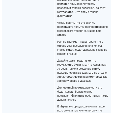
придётся примерно четверть
населения страны содержать за счёт
государства. Это прямо говоря
фантастика.
Чтобы понять что это значит,
представьте попытку распространения
московского уровня жизни на всю
страну
Или по другому - представьте что в
стране 75% населения пенсионеры
(такое кстати будет довольно скоро во
многих странах)
Давайте даже представим что
государство будет платить женщинам
за воспитание и рождение детей,
положим среднюю зарплату по стране -
это автоматически поднимет среднюю
зарплату снова в два раза
Для местной промышленности это
будет конец. Большинство
предприятий платить работникам такие
деньги не могу
В Израиле с ортодоксальными такое
возможно, в том числе потому что