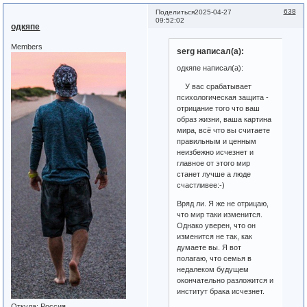
638
Поделиться
2025-04-27
09:52:02
одкяпе
Members
serg написал(а):
одкяпе написал(а):
У вас срабатывает
психологическая защита -
отрицание того что ваш
образ жизни, ваша картина
мира, всё что вы считаете
правильным и ценным
неизбежно исчезнет и
главное от этого мир
станет лучше а люде
счастливее:-)
Вряд ли. Я же не отрицаю,
что мир таки изменится.
Однако уверен, что он
изменится не так, как
думаете вы. Я вот
полагаю, что семья в
недалеком будущем
окончательно разложится и
институт брака исчезнет.
Откуда:
Россия