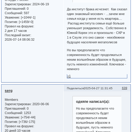
Зарегистрирован
: 2024-06-19
Приглашений:
0
Да институт брака исчезнет. Как сказал
Сообщений:
597
один знакомый москвич - ...зачем мне
Уважение:
[+1044/-1]
семья когда у меня есть квартира....
Позитив:
[+1459/-0]
Распад института семьи ещё больше
Провел на форуме:
уменьшит рождаемость. Собственно в
2 дня 17 часов
Южной Кореи это и произошло - СКР в
Последний визит:
1 в Сеуле это оно самое - неизбежное
2026-07-14 08:06:32
будущее населения мегаполисов
Но вы предполагаете что
современность будет продолжаться
неким волшебным образом в будущее,
пусть немного изменённой. Ключевое -
немного
+1
639
Поделиться
2025-04-27 11:31:45
serg
Members
одкяпе написал(а):
Зарегистрирован
: 2020-06-06
Приглашений:
0
Но вы предполагаете что
Сообщений:
1253
современность будет
Уважение:
[+754/-44]
продолжаться неким
Позитив:
[+736/-175]
волшебным образом в
Провел на форуме:
будущее, пусть немного
20 дней 10 часов