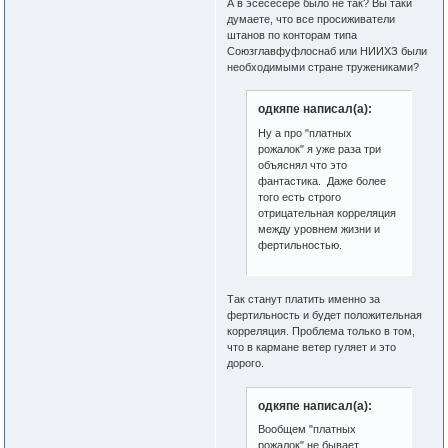
А в эсесесере было не так? Вы таки
думаете, что все просиживатели
штанов по конторам типа
Союзглавфуфлоснаб или НИИХЗ были
необходимыми стране тружениками?
одкяпе написал(а):
Ну а про "платных
рожалок" я уже раза три
объяснял что это
фантастика. Даже более
того есть строго
отрицательная корреляция
между уровнем жизни и
фертильностью.
Так станут платить именно за
фертильность и будет положительная
корреляция. Проблема только в том,
что в кармане ветер гуляет и это
дорого.
одкяпе написал(а):
Вообщем "платных
рожалок" не бывает.