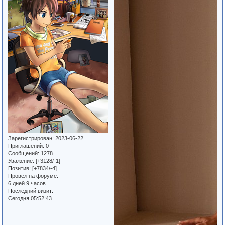
Зарегистрирован
: 2023-06-22
Приглашений:
0
Сообщений:
1278
Уважение:
[+3128/-1]
Позитив:
[+7834/-4]
Провел на форуме:
6 дней 9 часов
Последний визит:
Сегодня 05:52:43