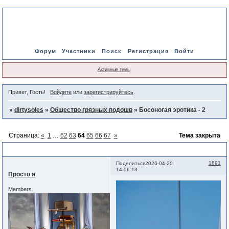
Форум
Участники
Поиск
Регистрация
Войти
Активные темы
Привет, Гость!
Войдите
или
зарегистрируйтесь
.
»
dirtysoles
»
Общество грязных подошв
»
Босоногая эротика - 2
Страница:
«
1
…
62
63
64
65
66
67
»
Тема закрыта
Босоногая эротика - 2
1891
Поделиться
2026-04-20
14:56:13
Просто я
Members