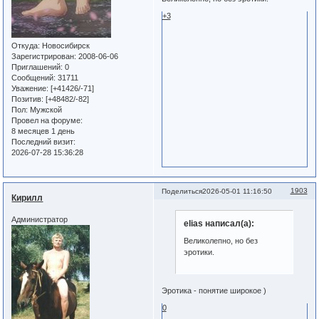
+3
Откуда:
Новосибирск
Зарегистрирован
: 2008-06-06
Приглашений:
0
Сообщений:
31711
Уважение:
[+41426/-71]
Позитив:
[+48482/-82]
Пол:
Мужской
Провел на форуме:
8 месяцев 1 день
Последний визит:
2026-07-28 15:36:28
1903
Поделиться
2026-05-01 11:16:50
Кирилл
Администратор
elias написал(а):
Великолепно, но без
эротики.
Эротика - понятие широкое )
0