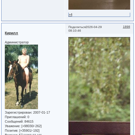
+4
1898
Поделиться
2026-04-29
08:10:46
Кирилл
Администратор
Зарегистрирован
: 2007-01-17
Приглашений:
0
Сообщений:
84615
Уважение:
[+98030/-262]
Позитив:
[+35901/-192]
Возраст:
57