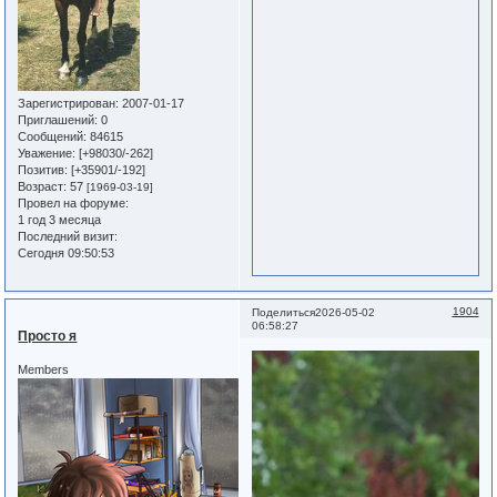
Зарегистрирован
: 2007-01-17
Приглашений:
0
Сообщений:
84615
Уважение:
[+98030/-262]
Позитив:
[+35901/-192]
Возраст:
57
[1969-03-19]
Провел на форуме:
1 год 3 месяца
Последний визит:
Сегодня 09:50:53
1904
Поделиться
2026-05-02
06:58:27
Просто я
Members