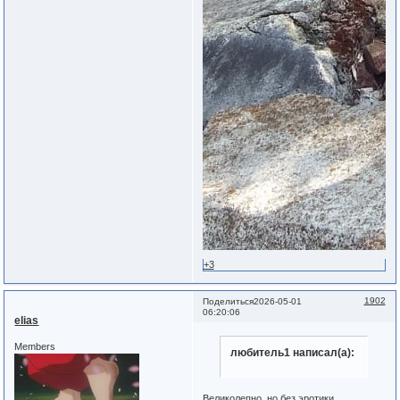
+3
1902
Поделиться
2026-05-01
06:20:06
elias
Members
любитель1 написал(а):
Великолепно, но без эротики.