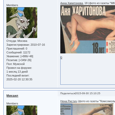
Анна Харитонова,
18 (фото из газеты "МК
Members
Откуда:
Москва
Зарегистрирован
: 2010-07-16
Приглашений:
0
Сообщений:
11172
Уважение:
[+886/-48]
0
Позитив:
[+349/-26]
Пол:
Мужской
Провел на форуме:
1 месяц 13 дней
Последний визит:
2025-02-20 12:30:35
Поделиться
2015-09-30 15:10:25
Михаил
Нена Ристич
(фото из газеты "Комсомоль
Members