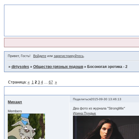
Привет, Гость!
Войдите
или
зарегистрируйтесь
.
»
dirtysoles
»
Общество грязных подошв
»
Босоногая эротика - 2
Страница:
«
1
2
3
4
…
67
»
Босоногая эротика - 2
Поделиться
2015-09-30 13:46:13
Михаил
Два фото из журнала "StrongMix"
Members
Ирина Пундык