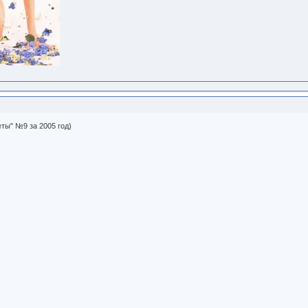
еты" №9 за 2005 год)