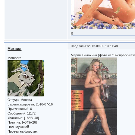
0
Поделиться
2015-09-30 13:51:48
Михаил
Мария Тимохина
(фото из "Экспресс-газ
Members
Откуда:
Москва
Зарегистрирован
: 2010-07-16
Приглашений:
0
Сообщений:
11172
Уважение:
[+886/-48]
Позитив:
[+349/-26]
Пол:
Мужской
Провел на форуме: