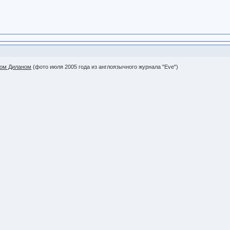
ном Диланом
(фото июля 2005 года из англоязычного журнала "Eve")