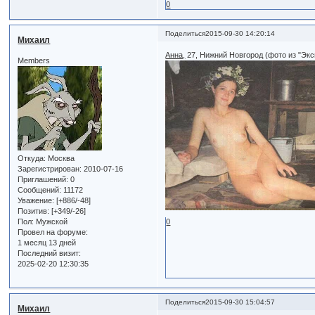
0
Поделиться
2015-09-30 14:20:14
Михаил
Анна,
27, Нижний Новгород (фото из "Экс
Members
Откуда:
Москва
Зарегистрирован
: 2010-07-16
Приглашений:
0
Сообщений:
11172
Уважение:
[+886/-48]
Позитив:
[+349/-26]
0
Пол:
Мужской
Провел на форуме:
1 месяц 13 дней
Последний визит:
2025-02-20 12:30:35
Поделиться
2015-09-30 15:04:57
Михаил